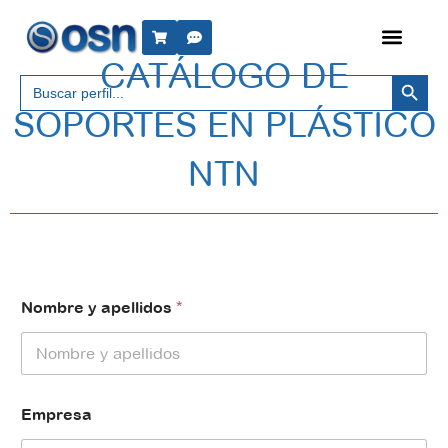
CATÁLOGO DE
Botón 
Buscar:
SOPORTES EN PLÁSTICO
NTN
Nombre y apellidos
*
R
Empresa
G
P