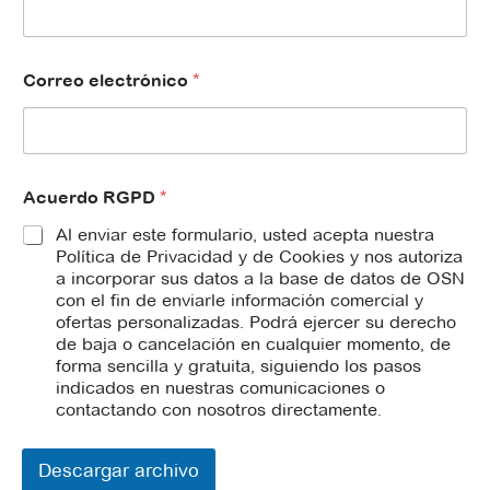
D
C
o
r
Correo electrónico
*
r
e
o
a
p
e
Acuerdo RGPD
*
l
Al enviar este formulario, usted acepta nuestra
l
Política de Privacidad y de Cookies y nos autoriza
i
a incorporar sus datos a la base de datos de OSN
d
o
con el fin de enviarle información comercial y
s
ofertas personalizadas. Podrá ejercer su derecho
de baja o cancelación en cualquier momento, de
forma sencilla y gratuita, siguiendo los pasos
indicados en nuestras comunicaciones o
contactando con nosotros directamente.
Descargar archivo