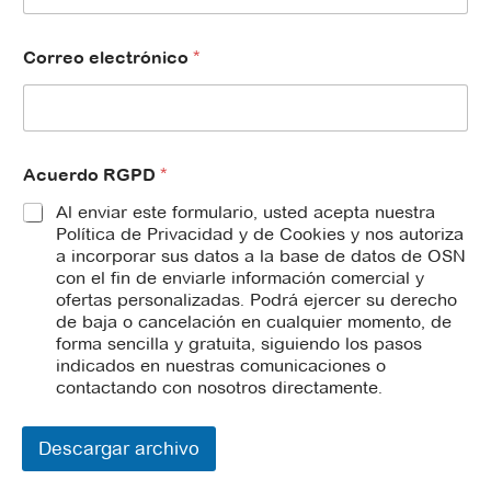
a
Correo electrónico
*
p
e
l
l
i
d
Acuerdo RGPD
*
o
s
Al enviar este formulario, usted acepta nuestra
R
Política de Privacidad y de Cookies y nos autoriza
G
a incorporar sus datos a la base de datos de OSN
P
con el fin de enviarle información comercial y
D
ofertas personalizadas. Podrá ejercer su derecho
y
de baja o cancelación en cualquier momento, de
forma sencilla y gratuita, siguiendo los pasos
indicados en nuestras comunicaciones o
contactando con nosotros directamente.
Descargar archivo