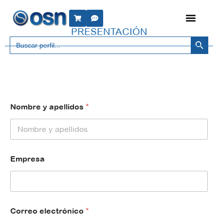
PRESENTACIÓN
Botón 
Buscar:
Nombre y apellidos
*
E
Empresa
m
p
r
e
s
a
Correo electrónico
*
y