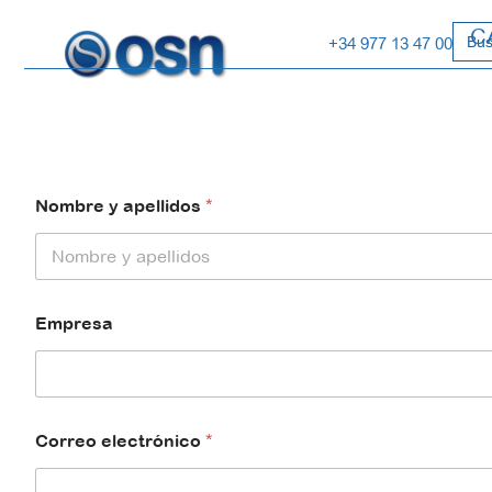
Busc
C
+34 977 13 47 00
e
Nombre y apellidos
*
l
e
c
t
r
ó
Empresa
n
i
c
o
R
G
Correo electrónico
*
P
D