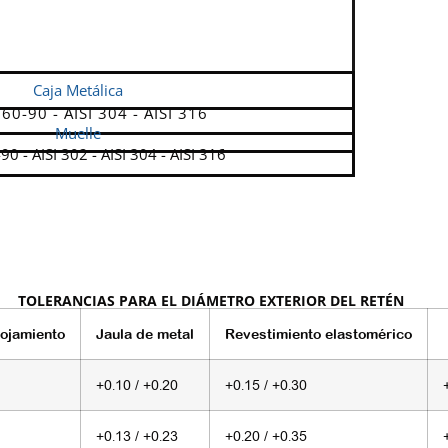
Caja Metálica
060-90 - AISI 304 - AISI 316
Muelle
90 - AISI 302 - AISI 304 - AISI 316
TOLERANCIAS PARA EL DIÁMETRO EXTERIOR DEL RETÉN
lojamiento
Jaula de metal
Revestimiento elastomérico
+0.10 / +0.20
+0.15 / +0.30
+0.13 / +0.23
+0.20 / +0.35