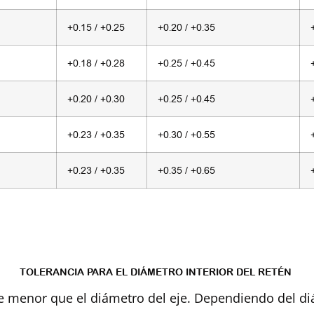
+0.15 / +0.25
+0.20 / +0.35
+0.18 / +0.28
+0.25 / +0.45
+0.20 / +0.30
+0.25 / +0.45
+0.23 / +0.35
+0.30 / +0.55
+0.23 / +0.35
+0.35 / +0.65
TOLERANCIA PARA EL DIÁMETRO INTERIOR DEL RETÉN
re menor que el diámetro del eje. Dependiendo del diá