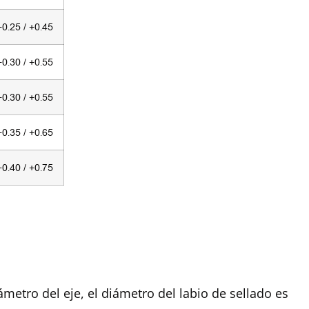
+0.25 / +0.45
+0.30 / +0.55
+0.30 / +0.55
+0.35 / +0.65
+0.40 / +0.75
metro del eje, el diámetro del labio de sellado es