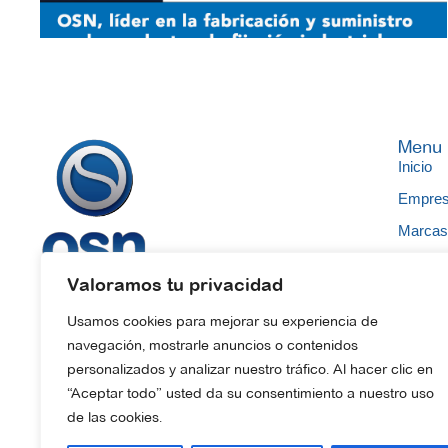
Menu
Inicio
Empre
Marca
Catálo
Ofrecemos soluciones en suministros
Valoramos tu privacidad
Consejo
industriales, somos expertos en estanqueidad,
Usamos cookies para mejorar su experiencia de
fijación y transmisión.
FAQs
navegación, mostrarle anuncios o contenidos
Contac
personalizados y analizar nuestro tráfico. Al hacer clic en
“Aceptar todo” usted da su consentimiento a nuestro uso
de las cookies.