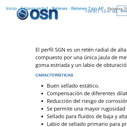
Busc
Inicio
Estanqueidad
Retenes
Retenes Tipo AP
-
-
-
-
Retenes 
+34 977 13 47 00
El perfil SGN es un retén radial de alta
compuesto por una única jaula de met
goma estriada y un labio de obturació
CARACTERÍSTICAS
Buen sellado estático.
Compensación de diferentes dilat
Reducción del riesgo de corrosión
Se permite una mayor rugosidad de
Sellado para fluidos de baja y alt
Labio de sellado primario para pr