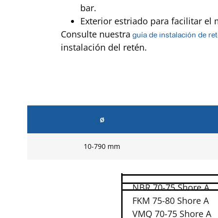
bar.
Exterior estriado para facilitar el
Consulte nuestra
g
uía de instalación de re
instalación del retén.
ø
10-790 mm
NBR 70-75 Shore A
FKM 75-80 Shore A
VMQ 70-75 Shore A