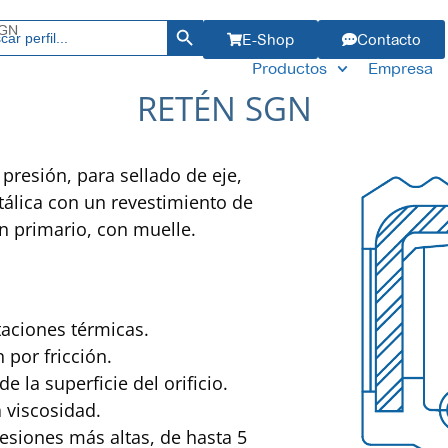
Botón de búsqueda
ar:
SGN
E-Shop
Contacto
Productos
Empresa
RETÉN SGN
 presión, para sellado de eje,
álica con un revestimiento de
n primario, con muelle.
aciones térmicas.
 por fricción.
 la superficie del orificio.
a viscosidad.
esiones más altas, de hasta 5