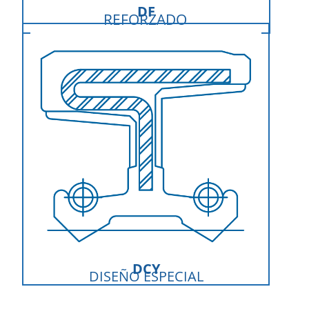
DF
REFORZADO
DCY
DISEÑO ESPECIAL