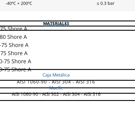
-40ºC + 200ºC
≤ 0.3 bar
MATERIALES
Elastómero
5 Shore A
0 Shore A
5 Shore A
5 Shore A
75 Shore A
75 Shore A
Caja Metálica
AISI 1060-90 - AISI 304 - AISI 316
Muelle
AISI 1060-90 - AISI 302 - AISI 304 - AISI 316