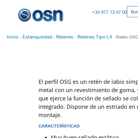
Busc
+34 977 13 47 00
Inicio
Estanqueidad
Retenes
Retenes Tipo LX
-
-
-
-
Retén OS
El perfil OSG es un retén de labio sim
metal con un revestimiento de goma, y
que ejerce la función de sellado se col
integrado. Dispone de un estriado en el 
montaje.
CARACTERÍSTICAS
Muy buen sellado estático.