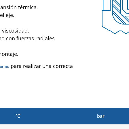
nsión térmica.
l eje.
a viscosidad.
o con fuerzas radiales
 montaje.
para realizar una correcta
tenes
ºC
bar