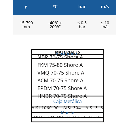
ø
ºC
bar
m/s
15-790
-40ºC +
≤ 0.3
≤ 10
mm
200ºC
bar
m/s
MATERIALES
Elastómero
NBR 70-75 Shore A
FKM 75-80 Shore A
VMQ 70-75 Shore A
ACM 70-75 Shore A
EPDM 70-75 Shore A
HNBR 70-75 Shore A
Caja Metálica
AISI 1060-90 - AISI 304 - AISI 316
Muelle
AISI 1060-90 - AISI 302 - AISI 304 - AISI 316