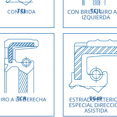
TCJ
TCJL
CON BRIDA
CON BRIDA, GIRO A
IZQUIERDA
TCR
TG4P
IRO A LA DERECHA
ESTRIADO EXTERIO
ESPECIAL DIRECCI
ASISTIDA