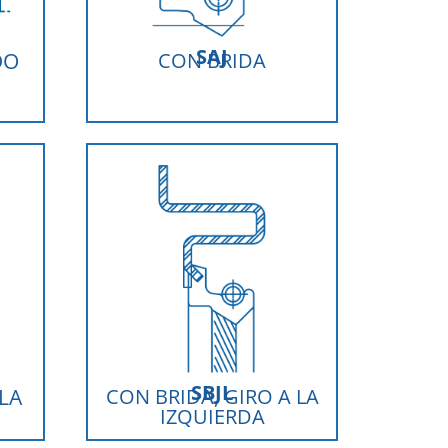
SAJ
DO
CON BRIDA
SBJL
 LA
CON BRIDA, GIRO A LA
IZQUIERDA