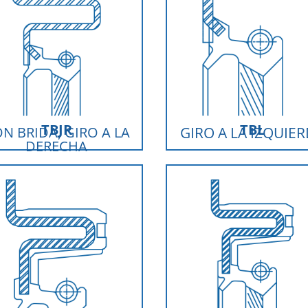
TBJR
TBL
N BRIDA, GIRO A LA
GIRO A LA IZQUIE
DERECHA