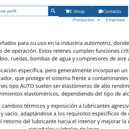
Botón de búsqueda
ar:
E-Shop
Contacto
Productos
Empresa
ñados para su uso en la industria automotriz, donde 
les de operación. Estos retenes cumplen funciones cr
mbio, ruedas, bombas de agua y compresores de aire 
cación específica, pero generalmente incorporan un la
ador, que protege el sistema frente a contaminantes 
etenes tipo AUTO suelen ser elastómeros de alto re
rimientos elastoméricos, dependiendo del tipo de al
, cambios térmicos y exposición a lubricantes agres
y vacío, adaptándose a los requisitos específicos d
 el retorno del lubricante hacia el interior y mejorar 
cigüeñales y árboles de levas.