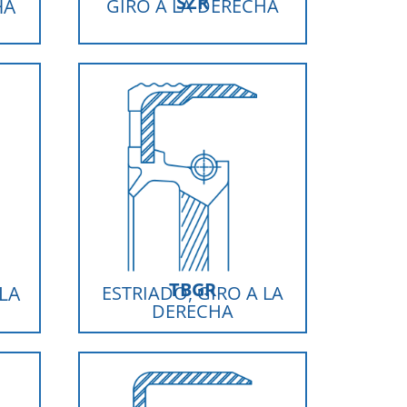
SZR
HA
GIRO A LA DERECHA
TBGR
 LA
ESTRIADO, GIRO A LA
DERECHA