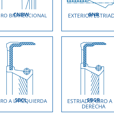
CNBW
GNB
IRO BIDIRECCIONAL
EXTERIOR ESTRIA
SBCL
SBGR
IRO A LA IZQUIERDA
ESTRIADO, GIRO A
DERECHA