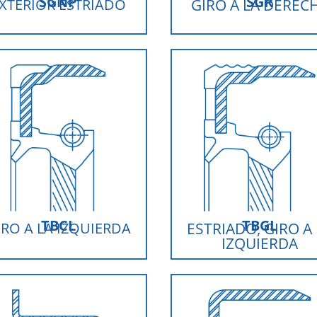
SGNP
SGR
XTERIOR ESTRIADO
GIRO A LA DEREC
TBCL
TBGL
IRO A LA IZQUIERDA
ESTRIADO, GIRO A
IZQUIERDA