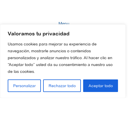
Menu
Valoramos tu privacidad
Home
Company
Usamos cookies para mejorar su experiencia de
navegación, mostrarle anuncios o contenidos
Brands
personalizados y analizar nuestro tráfico. Al hacer clic en
Catalogues
“Aceptar todo” usted da su consentimiento a nuestro uso
Technical Advice
de las cookies.
FAQs
Personalizar
Rechazar todo
Aceptar todo
Contact
Information
Legal Notice
Quality Policy