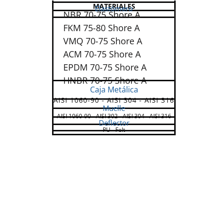
MATERIALES
Elastómero
NBR 70-75 Shore A
FKM 75-80 Shore A
VMQ 70-75 Shore A
ACM 70-75 Shore A
EPDM 70-75 Shore A
HNBR 70-75 Shore A
Caja Metálica
AISI 1060-90 - AISI 304 - AISI 316
Muelle
AISI 1060-90 - AISI 302 - AISI 304 - AISI 316
Deflector
PU - Felt