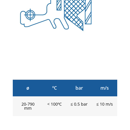
ø
ºC
bar
m/s
20-790
< 100ºC
≤ 0.5 bar
≤ 10 m/s
mm