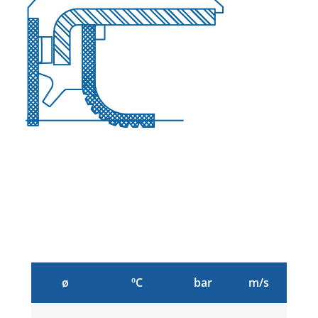
ø
ºC
bar
m/s