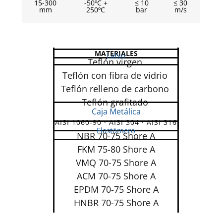
15-300
-50ºC +
≤ 10
≤ 30
mm
250ºC
bar
m/s
MATERIALES
Labio
Teflón virgen
Teflón con fibra de vidrio
Teflón relleno de carbono
Teflón grafitado
Caja Metálica
AISI 1060-90 · AISI 304 · AISI 316
Elastómero
NBR 70-75 Shore A
FKM 75-80 Shore A
VMQ 70-75 Shore A
ACM 70-75 Shore A
EPDM 70-75 Shore A
HNBR 70-75 Shore A