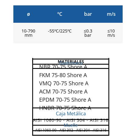
ø
ºC
bar
m/s
10-790
-55ºC/225ºC
≤0.3
≤10
mm
bar
m/s
MATERIALES
Elastómero
NBR 70-75 Shore A
FKM 75-80 Shore A
VMQ 70-75 Shore A
ACM 70-75 Shore A
EPDM 70-75 Shore A
HNBR 70-75 Shore A
Caja Metálica
AISI 1060-90 - AISI 304 - AISI 316
Muelle
AISI 1060-90 - AISI 302 - AISI 304 - AISI 316